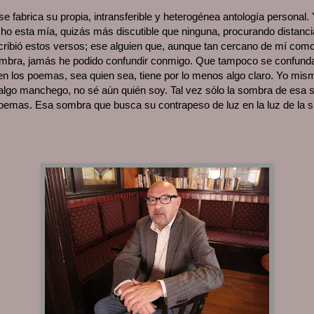
se fabrica su propia, intransferible y heterogénea antología personal
echo esta mía, quizás más discutible que ninguna, procurando distanc
cribió estos versos; ese alguien que, aunque tan cercano de mí com
ombra, jamás he podido confundir conmigo. Que tampoco se confunda 
en los poemas, sea quien sea, tiene por lo menos algo claro. Yo mis
dalgo manchego, no sé aún quién soy. Tal vez sólo la sombra de esa
poemas. Esa sombra que busca su contrapeso de luz en la luz de la s