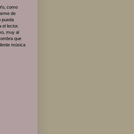
. Yo, como
iarme de
o pueda
el lector.
mo, muy al
 sombra que
ilente música