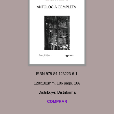
ISBN 978-84-123223-6-1.
128x182mm. 186 págs. 18€
Distribuye: Distriforma
COMPRAR