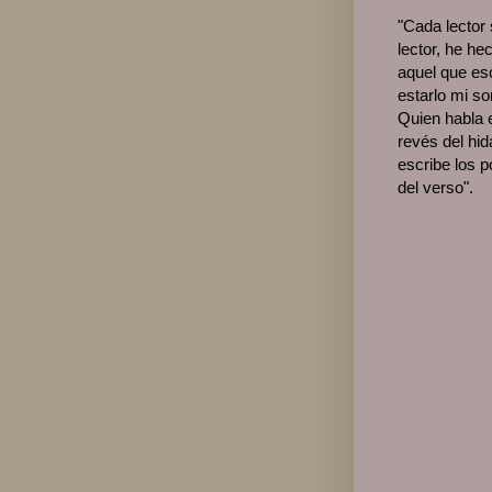
"Cada lector 
lector, he h
aquel que es
estarlo mi s
Quien habla 
revés del hi
escribe los 
del verso".