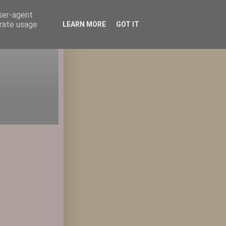
user-agent
erate usage
LEARN MORE
GOT IT