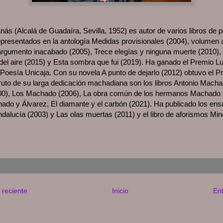
nás (Alcalá de Guadaíra, Sevilla, 1952) es autor de varios libros de
representados en la antología Medidas provisionales (2004), volumen 
 argumento inacabado (2005), Trece elegías y ninguna muerte (2010),
del aire (2015) y Esta sombra que fui (2019). Ha ganado el Premio L
Poesía Unicaja. Con su novela A punto de dejarlo (2012) obtuvo el Pr
ruto de su larga dedicación machadiana son los libros Antonio Mach
000), Los Machado (2006), La obra común de los hermanos Machado 
ado y Álvarez, El diamante y el carbón (2021). Ha publicado los en
dalucía (2003) y Las olas muertas (2011) y el libro de aforismos Min
 reciente
Inicio
En