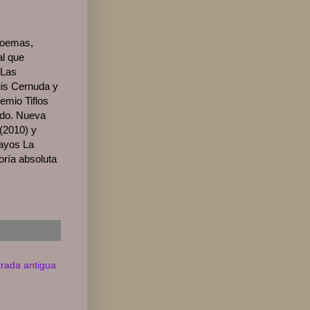
 poemas,
al que
 Las
uis Cernuda y
emio Tiflos
ado. Nueva
(2010) y
sayos La
oría absoluta
trada antigua